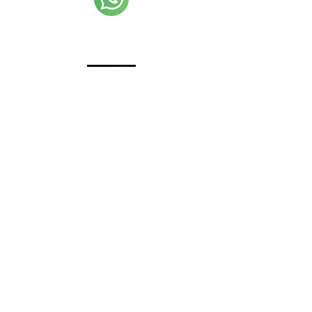
Iscriviti al canale Whatsapp
Amicitia Liturgica Edizioni
Iscriviti al canale Telegram
Amicitia Liturgica Edizioni
Rimani aggiornato. Iscriviti alla
newsletter.