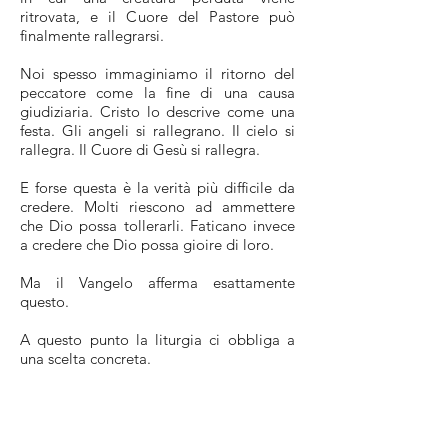
ritrovata, e il Cuore del Pastore può
finalmente rallegrarsi.
Noi spesso immaginiamo il ritorno del
peccatore come la fine di una causa
giudiziaria. Cristo lo descrive come una
festa. Gli angeli si rallegrano. Il cielo si
rallegra. Il Cuore di Gesù si rallegra.
E forse questa è la verità più difficile da
credere. Molti riescono ad ammettere
che Dio possa tollerarli. Faticano invece
a credere che Dio possa gioire di loro.
Ma il Vangelo afferma esattamente
questo.
A questo punto la liturgia ci obbliga a
una scelta concreta.
Forse qualcuno porta da anni un peccato
che non riesce a lasciare. Forse qualcuno
rimanda una confessione necessaria.