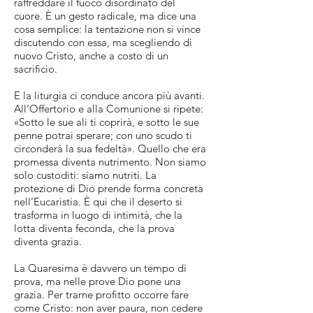
raffreddare il fuoco disordinato del
cuore. È un gesto radicale, ma dice una
cosa semplice: la tentazione non si vince
discutendo con essa, ma scegliendo di
nuovo Cristo, anche a costo di un
sacrificio.
E la liturgia ci conduce ancora più avanti.
All’Offertorio e alla Comunione si ripete:
«Sotto le sue ali ti coprirà, e sotto le sue
penne potrai sperare; con uno scudo ti
circonderà la sua fedeltà». Quello che era
promessa diventa nutrimento. Non siamo
solo custoditi: siamo nutriti. La
protezione di Dio prende forma concreta
nell’Eucaristia. È qui che il deserto si
trasforma in luogo di intimità, che la
lotta diventa feconda, che la prova
diventa grazia.
La Quaresima è davvero un tempo di
prova, ma nelle prove Dio pone una
grazia. Per trarne profitto occorre fare
come Cristo: non aver paura, non cedere