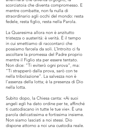
scorciatoia che diventa compromesso. E
mentre combatte, non fa nulla di
straordinario agli occhi del mondo: resta
fedele, resta figlio, resta nella Parola.
La Quaresima allora non è anzitutto
tristezza o austerità: è verità. È il tempo
in cui smettiamo di raccontarci che
possiamo farcela da soli. L’Introito ci fa
ascoltare la promessa del Padre proprio
mentre il Figlio sta per essere tentato.
Non dice: “Ti eviterò ogni prova”, ma:
“Ti strapperò dalla prova, sarò con te
nella tribolazione”. La salvezza non è
l’assenza della lotta; è la presenza di Dio
nella lotta.
Subito dopo, la Chiesa canta: «Ai suoi
angeli egli ha dato ordine per te, affinché
ti custodiscano in tutte le tue vie». È una
parola delicatissima e fortissima insieme.
Non siamo lasciati a noi stessi. Dio
dispone attorno a noi una custodia reale.