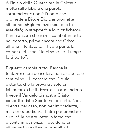
All’inizio della Quaresima la Chiesa ci
mette sulle labbra una parola
sorprendente: non è l’uomo che
promette a Dio, è Dio che promette
all’uomo. «Egli mi invocherà e io lo
esaudirò; lo strapperò e lo glorificherò».
Prima ancora che inizi il combattimento
nel deserto, prima ancora che Cristo
affronti il tentatore, il Padre parla. È
come se dicesse: “Io ci sono. Io ti tengo.
Io ti porto”.
E questo cambia tutto. Perché la
tentazione più pericolosa non è cadere: è
sentirsi soli. È pensare che Dio sia
distante, che la prova sia solo un
fallimento, che il deserto sia abbandono.
Invece il Vangelo ci mostra Cristo
condotto dallo Spirito nel deserto. Non
ci entra per caso, non per imprudenza,
ma per obbedienza. Entra per prendere
su di sé la nostra lotta: la fame che
diventa impazienza, il desiderio di
affermarsi che diventa orgoglio, la