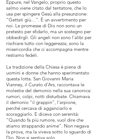
Eppure, nel Vangelo, proprio questo
salmo viene citato dal tentatore, che lo
usa per spingere Gesù alla presunzione:
“Gettati giù…”. È un avvertimento per
noi. Le promesse di Dio non sono un
pretesto per sfidarlo, ma un sostegno per
obbedirgli. Gli angeli non sono l’alibi per
rischiare tutto con leggerezza; sono la
misericordia che ci accompagna mentre
restiamo fedeli.
La tradizione della Chiesa è piena di
uomini e donne che hanno sperimentato
questa lotta. San Giovanni Maria
Vianney, il Curato d’Ars, raccontava le
molestie del demonio nella sua canonica:
rumori, colpi, notti disturbate. Chiamava
il demonio “il grappin”, l’arpione,
perché cercava di agganciarlo e
scoraggiarlo. E diceva con serenità:
“Quando fa più rumore, vuol dire che
stiamo strappando anime”. Non negava
la prova, ma la viveva sotto lo sguardo di
Dio. Non si sentiva solo.