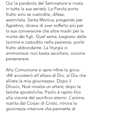
Qui la parabola del Seminatore si rivela
in tutta la sua serietà. La Parola porta
frutto solo se custodita, difesa,
assimilata. Santa Monica, pregando per
Agostino, diceva di aver sofferto più per
la sua conversione che altre madri per la
morte dei figli. Quel seme, bagnato dalle
lacrime e custodito nella pazienza, portò
frutto abbondante. La liturgia ci
ammonisce: non basta ascoltare, occorre
perseverare.
Alla Comunione si apre infine la gioia:
«Mi accosterò all’altare di Dio, al Dio che
allieta la mia giovinezza». Dopo il
Diluvio, Noè innalza un altare; dopo le
fatiche apostoliche, Paolo è rapito fino
alla visione del sacrificio eterno. L’anima,
nutrita dal Corpo di Cristo, ritrova la
giovinezza interiore che permette di
portare la croce senza esserne schiacciati.
La Sessagesima ci lascia così
un’esortazione chiara: preparare l’arca