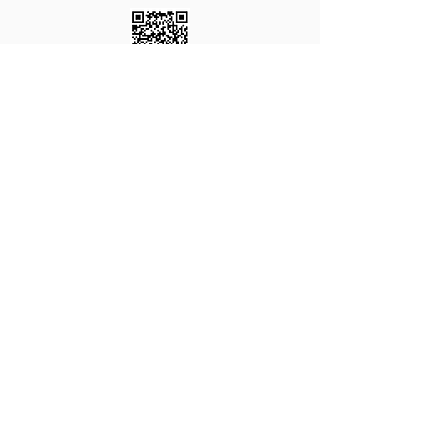
Iscriviti al canale Whatsapp
Amicitia Liturgica Edizioni
Iscriviti al canale Telegram
Amicitia Liturgica Edizioni