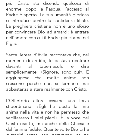
più. Cristo sta dicendo qualcosa di
enorme: dopo la Pasqua, l’accesso al
Padre è aperto. La sua umanità gloriosa
ci introduce dentro la confidenza filiale.
La preghiera cristiana non è uno sforzo
per convincere Dio ad amarci; è entrare
nell’amore con cui il Padre già ci ama nel
Figlio.
Santa Teresa d’Avila raccontava che, nei
momenti di aridità, le bastava rientrare
davanti al tabernacolo e dire
semplicemente: «Signore, sono qui». E
aggiungeva che molte anime non
crescono perché non si fermano mai
abbastanza a stare realmente con Cristo.
L’Offertorio allora assume una forza
straordinaria: «Egli ha posto la mia
anima nella vita e non ha permesso che
vacillassero i miei piedi». È la voce del
Cristo risorto, ma anche della Chiesa e
dell’anima fedele. Quante volte Dio ci ha
custoditi senza che nemmeno ce ne