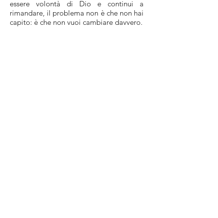
essere volontà di Dio e continui a
rimandare, il problema non è che non hai
capito: è che non vuoi cambiare davvero.
Poi: purifica la tua preghiera. Molti
pregano soltanto quando hanno paura o
bisogno. Cristo invece oggi ci invita a
entrare in una relazione filiale stabile,
quotidiana, viva. Trova ogni giorno un
tempo reale di silenzio davanti a Dio,
anche breve, ma vero.
Ancora: esci dalla tiepidezza spirituale.
Non vivere di slanci occasionali. La vita
cristiana cresce nella fedeltà concreta:
confessione regolare, Eucaristia vissuta
bene, custodia della lingua, carità
nascosta, perseveranza quando nessuno
vede.
Infine: ricorda da dove vieni e dove stai
andando. «Sono uscito dal Padre e vado
al Padre». Se perdi questo, tutto il resto
diventa disordine. Se invece lo custodisci,
anche le prove acquistano peso eterno.
Perché il cristiano non è uno che