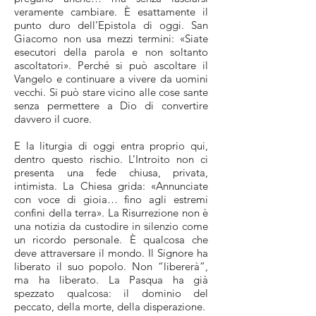
veramente cambiare. È esattamente il
punto duro dell’Epistola di oggi. San
Giacomo non usa mezzi termini: «Siate
esecutori della parola e non soltanto
ascoltatori». Perché si può ascoltare il
Vangelo e continuare a vivere da uomini
vecchi. Si può stare vicino alle cose sante
senza permettere a Dio di convertire
davvero il cuore.
E la liturgia di oggi entra proprio qui,
dentro questo rischio. L’Introito non ci
presenta una fede chiusa, privata,
intimista. La Chiesa grida: «Annunciate
con voce di gioia… fino agli estremi
confini della terra». La Risurrezione non è
una notizia da custodire in silenzio come
un ricordo personale. È qualcosa che
deve attraversare il mondo. Il Signore ha
liberato il suo popolo. Non “libererà”,
ma ha liberato. La Pasqua ha già
spezzato qualcosa: il dominio del
peccato, della morte, della disperazione.