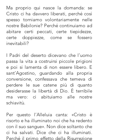
Ma proprio qui nasce la domanda: se
Cristo ci ha davvero liberati, perché così
spesso torniamo volontariamente nelle
nostre Babilonie? Perché continuiamo ad
abitare certi peccati, certe tiepidezze,
certe doppiezze, come se fossero
inevitabili?
I Padri del deserto dicevano che l’uomo
passa la vita a costruirsi piccole prigioni
e poi si lamenta di non essere libero. E
sant’Agostino, guardando alla propria
conversione, confessava che temeva di
perdere le sue catene più di quanto
desiderasse la libertà di Dio. È terribile
ma vero: ci abituiamo alle nostre
schiavitù.
Per questo l’Alleluia canta: «Cristo è
risorto e ha illuminato noi che ha redento
con il suo sangue». Non dice soltanto che
ci ha salvati. Dice che ci ha illuminati.
Perché il primo effetto della Risurrezione