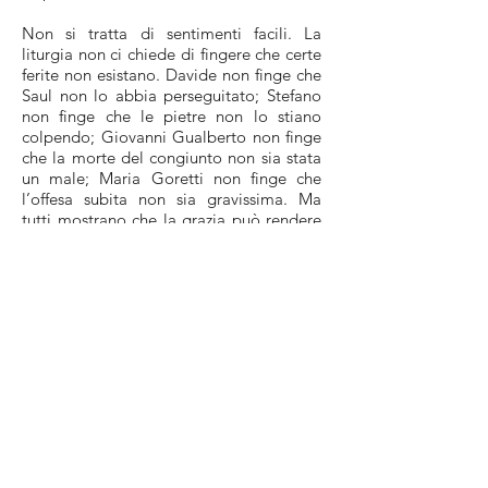
Non si tratta di sentimenti facili. La
liturgia non ci chiede di fingere che certe
ferite non esistano. Davide non finge che
Saul non lo abbia perseguitato; Stefano
non finge che le pietre non lo stiano
colpendo; Giovanni Gualberto non finge
che la morte del congiunto non sia stata
un male; Maria Goretti non finge che
l’offesa subita non sia gravissima. Ma
tutti mostrano che la grazia può rendere
il cuore più grande della ferita.
Perciò, uscendo da questa Messa,
ciascuno può portare con sé un proposito
semplice e reale. Forse sarà custodire la
lingua, tacendo una parola vera ma
inutile, una parola esatta ma non
caritatevole, una parola che non
guarirebbe nessuno. Forse sarà
interrompere la restituzione del male,
non rispondendo alla freddezza con altra
freddezza, alla puntura con altra puntura,