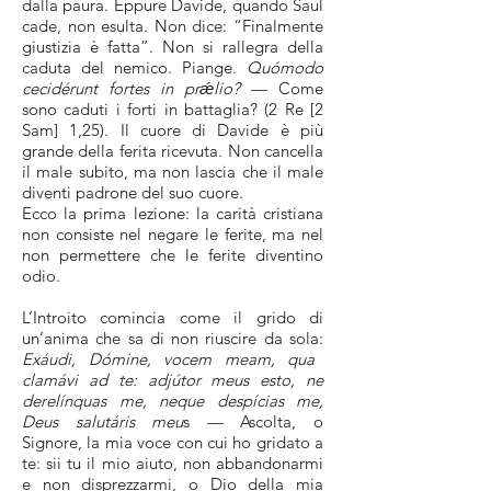
dalla paura. Eppure Davide, quando Saul
cade, non esulta. Non dice: “Finalmente
giustizia è fatta”. Non si rallegra della
caduta del nemico. Piange.
Quómodo
cecidérunt fortes in prǽlio?
— Come
sono caduti i forti in battaglia? (2 Re [2
Sam] 1,25). Il cuore di Davide è più
grande della ferita ricevuta. Non cancella
il male subito, ma non lascia che il male
diventi padrone del suo cuore.
Ecco la prima lezione: la carità cristiana
non consiste nel negare le ferite, ma nel
non permettere che le ferite diventino
odio.
L’Introito comincia come il grido di
un’anima che sa di non riuscire da sola:
Exáudi, Dómine, vocem meam, qua
clamávi ad te: adjútor meus esto, ne
derelínquas me, neque despícias me,
Deus salutáris meu
s — Ascolta, o
Signore, la mia voce con cui ho gridato a
te: sii tu il mio aiuto, non abbandonarmi
e non disprezzarmi, o Dio della mia