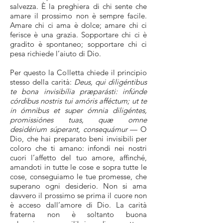
salvezza. È la preghiera di chi sente che
amare il prossimo non è sempre facile.
Amare chi ci ama è dolce; amare chi ci
ferisce è una grazia. Sopportare chi ci è
gradito è spontaneo; sopportare chi ci
pesa richiede l’aiuto di Dio.
Per questo la Colletta chiede il principio
stesso della carità:
Deus, qui diligéntibus
te bona invisibília præparásti: infúnde
córdibus nostris tui amóris afféctum; ut te
in ómnibus et super ómnia diligéntes,
promissiónes tuas, quæ omne
desidérium súperant, consequámur
— O
Dio, che hai preparato beni invisibili per
coloro che ti amano: infondi nei nostri
cuori l’affetto del tuo amore, affinché,
amandoti in tutte le cose e sopra tutte le
cose, conseguiamo le tue promesse, che
superano ogni desiderio. Non si ama
davvero il prossimo se prima il cuore non
è acceso dall’amore di Dio. La carità
fraterna non è soltanto buona