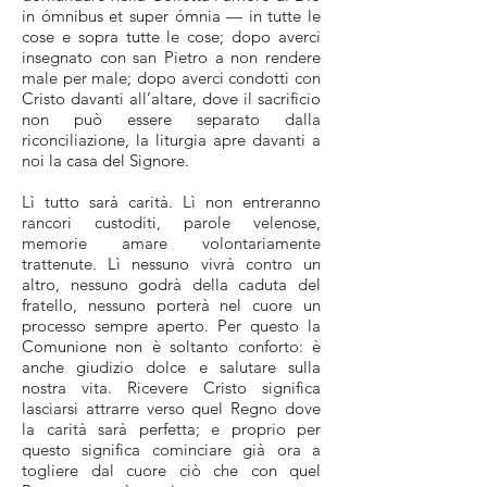
in ómnibus et super ómnia — in tutte le
cose e sopra tutte le cose; dopo averci
insegnato con san Pietro a non rendere
male per male; dopo averci condotti con
Cristo davanti all’altare, dove il sacrificio
non può essere separato dalla
riconciliazione, la liturgia apre davanti a
noi la casa del Signore.
Lì tutto sarà carità. Lì non entreranno
rancori custoditi, parole velenose,
memorie amare volontariamente
trattenute. Lì nessuno vivrà contro un
altro, nessuno godrà della caduta del
fratello, nessuno porterà nel cuore un
processo sempre aperto. Per questo la
Comunione non è soltanto conforto: è
anche giudizio dolce e salutare sulla
nostra vita. Ricevere Cristo significa
lasciarsi attrarre verso quel Regno dove
la carità sarà perfetta; e proprio per
questo significa cominciare già ora a
togliere dal cuore ciò che con quel