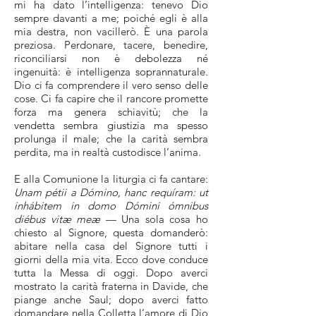
mi ha dato l’intelligenza: tenevo Dio
sempre davanti a me; poiché egli è alla
mia destra, non vacillerò. È una parola
preziosa. Perdonare, tacere, benedire,
riconciliarsi non è debolezza né
ingenuità: è intelligenza soprannaturale.
Dio ci fa comprendere il vero senso delle
cose. Ci fa capire che il rancore promette
forza ma genera schiavitù; che la
vendetta sembra giustizia ma spesso
prolunga il male; che la carità sembra
perdita, ma in realtà custodisce l’anima.
E alla Comunione la liturgia ci fa cantare:
Unam pétii a Dómino, hanc requíram: ut
inhábitem in domo Dómini ómnibus
diébus vitæ meæ
— Una sola cosa ho
chiesto al Signore, questa domanderò:
abitare nella casa del Signore tutti i
giorni della mia vita. Ecco dove conduce
tutta la Messa di oggi. Dopo averci
mostrato la carità fraterna in Davide, che
piange anche Saul; dopo averci fatto
domandare nella Colletta l’amore di Dio