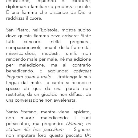
educazione, equilibrio di carattere,
diplomazia familiare o prudenza sociale.
È una fiamma che discende da Dio e
raddrizza il cuore.
San Pietro, nell’Epistola, mostra subito
dove questa fiamma deve arrivare: Siate
tutti concordi nella preghiera,
compassionevoli, amanti della fraternità,
misericordiosi, modesti, umili: non
rendendo male per male, né maledizione
per maledizione, ma al contrario
benedicendo. E aggiunge:
coérceat
linguam suam a malo
— trattenga la sua
lingua dal male. La carità si riconosce
spesso da qui: da una parola non
restituita, da un giudizio non diffuso, da
una conversazione non avvelenata.
Santo Stefano, mentre viene lapidato,
non muore maledicendo i suoi
persecutori, ma pregando:
Dómine, ne
státuas illis hoc peccátum
— Signore,
non imputare loro questo peccato (At