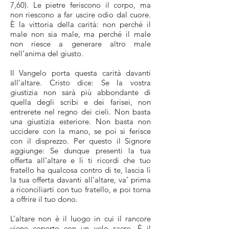
7,60). Le pietre feriscono il corpo, ma
non riescono a far uscire odio dal cuore.
È la vittoria della carità: non perché il
male non sia male, ma perché il male
non riesce a generare altro male
nell’anima del giusto.
Il Vangelo porta questa carità davanti
all’altare. Cristo dice: Se la vostra
giustizia non sarà più abbondante di
quella degli scribi e dei farisei, non
entrerete nel regno dei cieli. Non basta
una giustizia esteriore. Non basta non
uccidere con la mano, se poi si ferisce
con il disprezzo. Per questo il Signore
aggiunge: Se dunque presenti la tua
offerta all’altare e lì ti ricordi che tuo
fratello ha qualcosa contro di te, lascia lì
la tua offerta davanti all’altare, va’ prima
a riconciliarti con tuo fratello, e poi torna
a offrire il tuo dono.
L’altare non è il luogo in cui il rancore
viene coperto con un velo sacro. È il