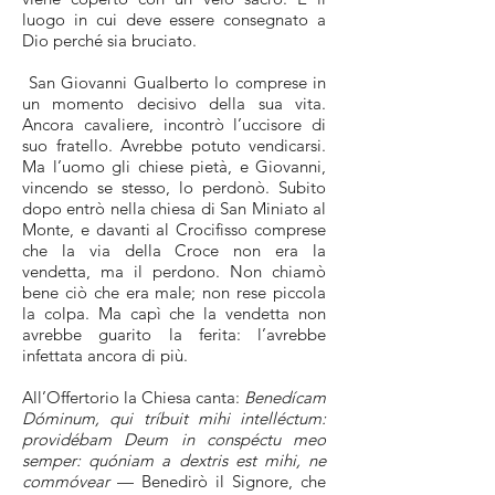
luogo in cui deve essere consegnato a
Dio perché sia bruciato.
San Giovanni Gualberto lo comprese in
un momento decisivo della sua vita.
Ancora cavaliere, incontrò l’uccisore di
suo fratello. Avrebbe potuto vendicarsi.
Ma l’uomo gli chiese pietà, e Giovanni,
vincendo se stesso, lo perdonò. Subito
dopo entrò nella chiesa di San Miniato al
Monte, e davanti al Crocifisso comprese
che la via della Croce non era la
vendetta, ma il perdono. Non chiamò
bene ciò che era male; non rese piccola
la colpa. Ma capì che la vendetta non
avrebbe guarito la ferita: l’avrebbe
infettata ancora di più.
All’Offertorio la Chiesa canta:
Benedícam
Dóminum, qui tríbuit mihi intelléctum:
providébam Deum in conspéctu meo
semper: quóniam a dextris est mihi, ne
commóvear
— Benedirò il Signore, che