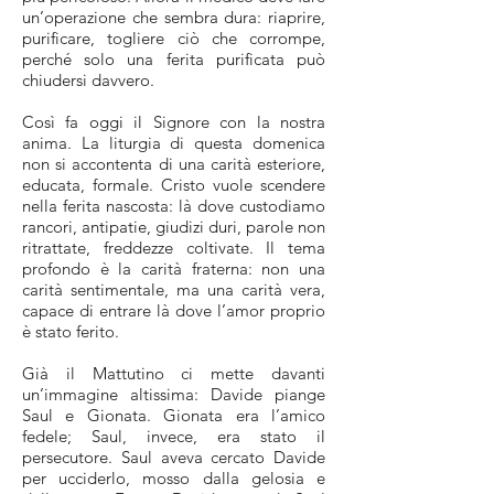
un’operazione che sembra dura: riaprire,
purificare, togliere ciò che corrompe,
perché solo una ferita purificata può
chiudersi davvero.
Così fa oggi il Signore con la nostra
anima. La liturgia di questa domenica
non si accontenta di una carità esteriore,
educata, formale. Cristo vuole scendere
nella ferita nascosta: là dove custodiamo
rancori, antipatie, giudizi duri, parole non
ritrattate, freddezze coltivate. Il tema
profondo è la carità fraterna: non una
carità sentimentale, ma una carità vera,
capace di entrare là dove l’amor proprio
è stato ferito.
Già il Mattutino ci mette davanti
un’immagine altissima: Davide piange
Saul e Gionata. Gionata era l’amico
fedele; Saul, invece, era stato il
persecutore. Saul aveva cercato Davide
per ucciderlo, mosso dalla gelosia e