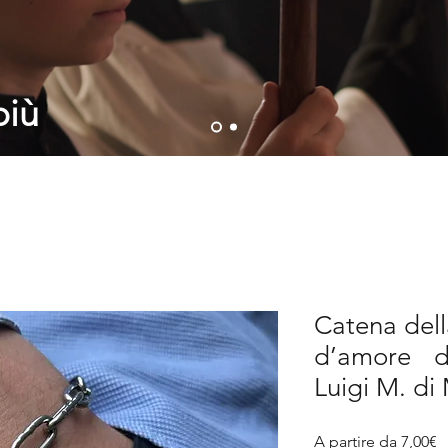
più
Catena dell
d’amore di
Luigi M. di
P
A partire da
7,00€