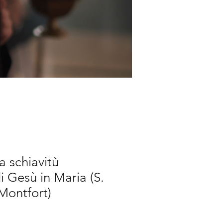
a schiavitù
 Gesù in Maria (S.
 Montfort)
rezzo