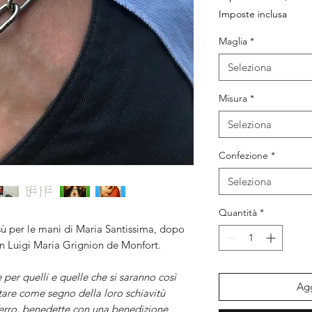
s
Imposte inclusa
Maglia
*
Seleziona
Misura
*
Seleziona
Confezione
*
Seleziona
Quantità
*
ù per le mani di Maria Santissima, dopo
an Luigi Maria Grignion de Monfort.
 per quelli e quelle che si saranno così
Agg
rtare come segno della loro schiavitù
ferro, benedette con una benedizione