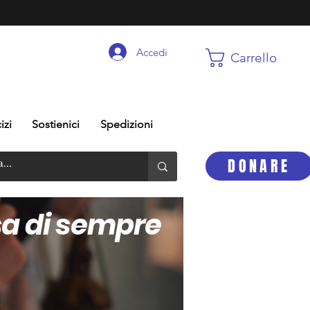
Accedi
Carrello
izi
Sostienici
Spedizioni
DONARE
a di sempre